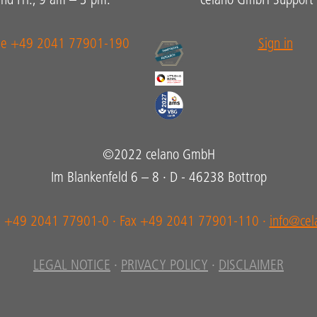
nd Fri., 9 am – 3 pm.
celano GmbH Support P
ne +49 2041 77901-190
Sign in
©2022 celano GmbH
Im Blankenfeld 6 – 8 · D - 46238 Bottrop
 +49 2041 77901-0 · Fax +49 2041 77901-110 ·
info@cel
LEGAL NOTICE
·
PRIVACY POLICY
·
DISCLAIMER