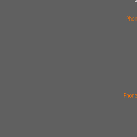
a
Pho
Phone