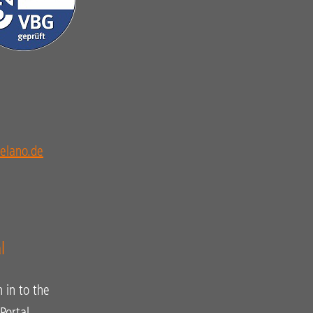
elano.de
l
n in to the