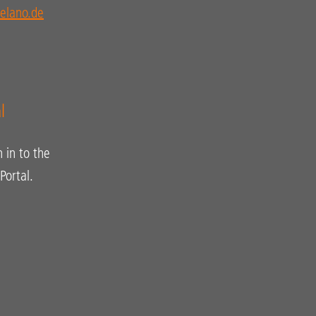
elano.de
l
n in to the
ortal.