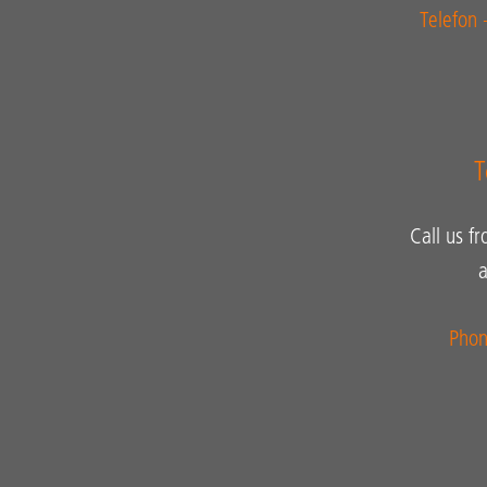
Telefon
T
Call us f
a
Pho