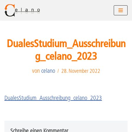
Zum
Inhalt
springen
DualesStudium_Ausschreibun
g_celano_2023
von
celano
28. November 2022
DualesStudium_Ausschreibung_celano_2023
Schreibe einen Kommentar