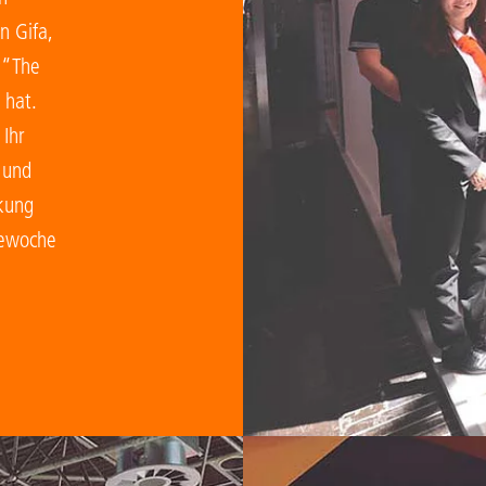
n Gifa,
 “The
 hat.
 Ihr
 und
kung
sewoche